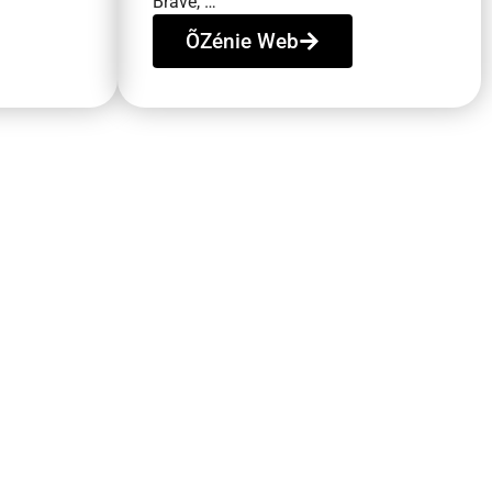
Brave, …
ÕZénie Web