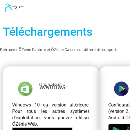
Produits
Clients
Ressources
Téléchargements
Retrouver ÕZénie Facture et ÕZénie Caisse sur différents supports
Ordinateur
WINDOWS
Windows 10 ou version ultérieure.
Configur
Pour tous les autres systèmes
(version 2.
d’exploitation, vous pouvez utiliser
Android OS
ÕZénie Web.