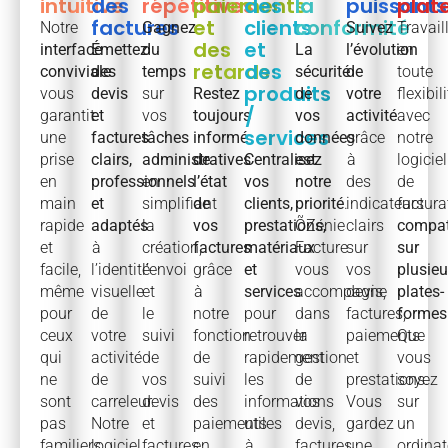
intuitive
des
répétitives
paiements
des
la
puissants
plat
factures​
et
clients
conformité
Notre
Gagnez
Suivez
Travail
des
et
interface
Émettez
du
La
l’évolution
en
retards
des
conviviale
des
temps
sécurité
de
toute
produits
vous
devis
sur
Restez
de
votre
flexibili
/
garantit
et
vos
toujours
vos
activité
avec
services
une
factures
tâches
informé
données
grâce
notre
prise
clairs,
administratives
de
Centralisez
est
à
logiciel
en
professionnels
en
l’état
vos
notre
des
de
main
et
simplifiant
de
clients,
priorité
.
indicateurs
factura
rapide
adaptés
la
vos
prestations,
ÕZénie
clairs
compat
et
à
création,
factures
matériaux
Facture
sur
sur
facile,
l’identité
l’envoi
grâce
et
vous
vos
plusieu
même
visuelle
et
à
services
accompagne
devis,
plates-
pour
de
le
notre
pour
dans
factures,
formes
ceux
votre
suivi
fonction
retrouver
la
paiements
Que
qui
activité
de
de
rapidement
gestion
et
vous
ne
de
vos
suivi
les
de
prestations.
soyez
sont
carreleur.
devis
des
informations
vos
Vous
sur
pas
Notre
et
paiements
utiles
devis,
gardez
un
familiers
logiciel
factures.
en
à
factures
une
ordinat