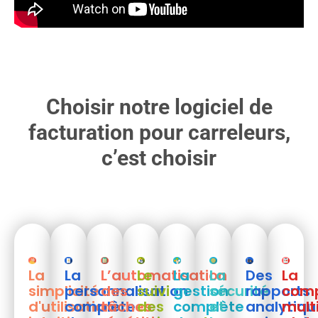
Choisir notre logiciel de
facturation pour carreleurs,
c’est choisir
La
La
L’automatisation
Le
La
La
Des
La
simplicité
personnalisation
des
suivi
gestion
sécurité
rapports
comp
d'utilisation
complète
tâches
des
complète
et
analytiqu
mult