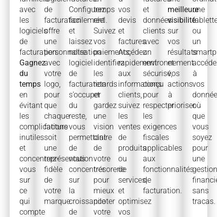
avec
de
Configurez
temps
vos
et
meilleure
une
les
facturation
facilement
réel.
devis
données
visibilité
tablett
logiciels
offre
et
Suivez
et
clients
sur
ou
de
une
laissez
vos
factures.
avec
vos
un
facturation.
personnalisation
notre
paiements,
Accédez
un
résultats
smartp
Gagnez
avec
logiciel
identifiez
rapidement
environnement
et
accéd
du
votre
de
les
aux
sécurisé,
vos
à
temps
logo,
facturation
retards
informations
conçu
actions
vos
en
pour
s’occuper
et
clients,
pour
à
donné
évitant
que
du
gardez
suivez
respecter
prioriser.
où
les
chaque
reste,
une
les
les
que
complications
facture
vous
vision
ventes
exigences
vous
inutiles
soit
permettant
claire
de
fiscales
soyez
et
une
de
de
produits
applicables
pour
concentrez-
représentation
vous
votre
ou
aux
une
vous
fidèle
concentrer
trésorerie
de
fonctionnalités
gestio
sur
de
sur
pour
services,
de
financie
ce
votre
la
mieux
et
facturation.
sans
qui
marque.
croissance
piloter
optimisez
tracas.
compte
de
votre
vos