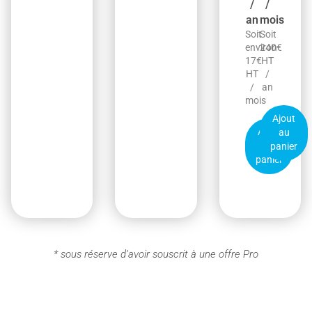
/
/
an
mois
Soit
Soit
environ
240€
17€
HT
HT
/
/
an
mois
Ajout
Ajout
au
au
panier
panier
* sous réserve d’avoir souscrit à une offre Pro