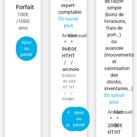
de façon
expert-
Forfait
simple
comptable
100€
(bons de
En savoir
/1000
livraisons,
plus
sms
frais de
port…)
Annuel
Mensuel
ou
*
*
Ajout
avancée
au
96€
10€
panier
(mouvements
HT
HT
et
/
/
valorisation
an
mois
des
Soit
Soit
4€
60€
stocks,
HT
HT
inventaires…)
/
/
En savoir
mois
an
plus
Annuel
Mensuel
Ajout
Ajout
*
*
au
au
panier
panier
200€
20€
HT
HT