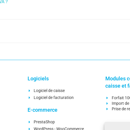
VA ?
Logiciels
Modules c
caisse et 
Logiciel de caisse
Logiciel de facturation
Forfait 1
Import de 
Prise de 
E-commerce
PrestaShop
Modules c
WordPress - WooCommerce