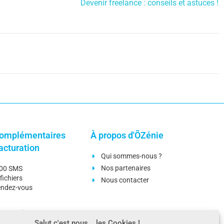
Devenir freelance : conseils et astuces !
omplémentaires
À propos d'ÕZénie
facturation
Qui sommes-nous ?
Nos partenaires
000 SMS
fichiers
Nous contacter
rendez-vous
omplémentaires
Ressources
Salut c'est nous... les Cookies !