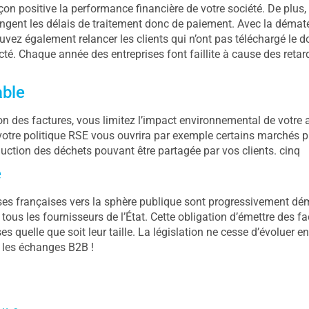
n positive la performance financière de votre société. De plus, vou
ongent les délais de traitement donc de paiement. Avec la dématé
uvez également relancer les clients qui n’ont pas téléchargé le 
cté. Chaque année des entreprises font faillite à cause des retard
able
n des factures, vous limitez l’impact environnemental de votre a
 votre politique RSE vous ouvrira par exemple certains marchés p
uction des déchets pouvant être partagée par vos clients. cinq
e
ses françaises vers la sphère publique sont progressivement dématé
tous les fournisseurs de l’État. Cette obligation d’émettre des fa
ses quelle que soit leur taille. La législation ne cesse d’évoluer
r les échanges B2B !