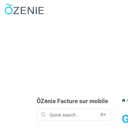
Aides – Documentations : ÕZénie
ÕZénie Facture sur mobile
⌘K
G