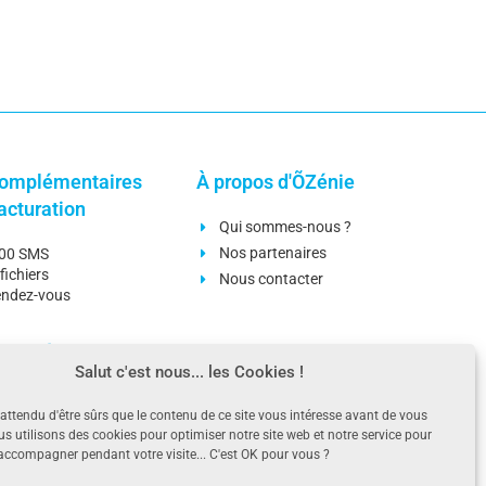
omplémentaires
À propos d'ÕZénie
facturation
Qui sommes-nous ?
Nos partenaires
000 SMS
fichiers
Nous contacter
rendez-vous
omplémentaires
Ressources
Salut c'est nous... les Cookies !
n
Blog
ttendu d'être sûrs que le contenu de ce site vous intéresse avant de vous
es stocks
Téléchargements
us utilisons des cookies pour optimiser notre site web et notre service pour
omptable
Questions fréquentes
ccompagner pendant votre visite... C'est OK pour vous ?
ement bancaire
Aides - Documentations