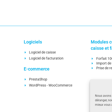
Logiciels
Modules c
caisse et 
Logiciel de caisse
Logiciel de facturation
Forfait 1
Import de 
Prise de 
E-commerce
PrestaShop
Modules c
WordPress - WooCommerce
facturatio
Nous avons a
Gestion d
déranger, no
Liaison c
mieux vous a
Rapproch