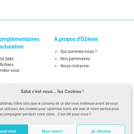
omplémentaires
À propos d'ÕZénie
facturation
Qui sommes-nous ?
Nos partenaires
000 SMS
fichiers
Nous contacter
rendez-vous
omplémentaires
Ressources
Salut c'est nous... les Cookies !
n
Blog
ttendu d'être sûrs que le contenu de ce site vous intéresse avant de vous
es stocks
Téléchargements
us utilisons des cookies pour optimiser notre site web et notre service pour
omptable
Questions fréquentes
ccompagner pendant votre visite... C'est OK pour vous ?
ement bancaire
Aides - Documentations
rendez-vous
pour moi
Non merci
Je choisis