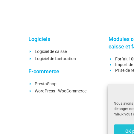
Logiciels
Modules c
caisse et 
Logiciel de caisse
Logiciel de facturation
Forfait 1
Import de 
Prise de 
E-commerce
PrestaShop
Modules c
WordPress - WooCommerce
facturatio
Nous avons a
Gestion d
déranger, no
Liaison c
mieux vous a
Rapproch
Prise de 
OK 