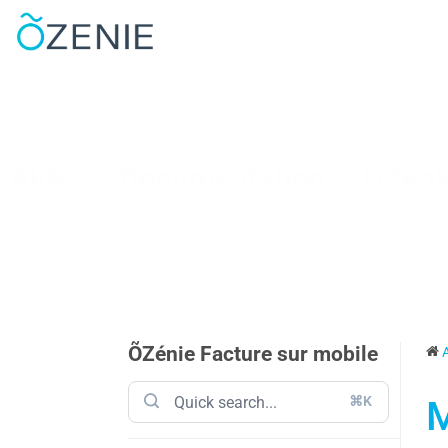
Aides – Documentations : ÕZénie
ÕZénie Facture sur mobile
⌘K
M