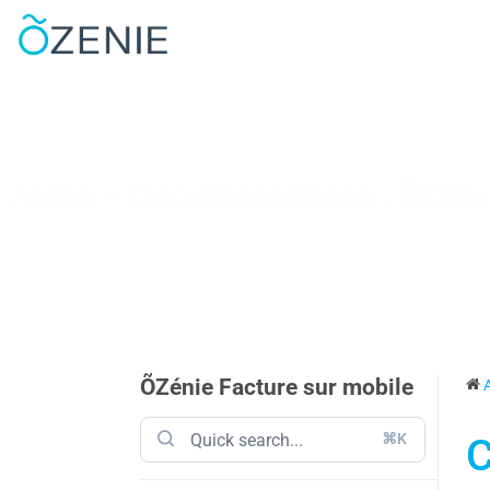
Aides – Documentations : ÕZénie
ÕZénie Facture sur mobile
⌘K
C