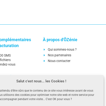
omplémentaires
À propos d'ÕZénie
facturation
Qui sommes-nous ?
Nos partenaires
000 SMS
fichiers
Nous contacter
rendez-vous
omplémentaires
Ressources
Salut c'est nous... les Cookies !
n
Blog
ttendu d'être sûrs que le contenu de ce site vous intéresse avant de vous
es stocks
Téléchargements
us utilisons des cookies pour optimiser notre site web et notre service pour
omptable
Questions fréquentes
ccompagner pendant votre visite... C'est OK pour vous ?
ement bancaire
Aides - Documentations