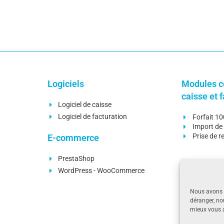
Logiciels
Modules c
caisse et 
Logiciel de caisse
Logiciel de facturation
Forfait 1
Import de 
Prise de 
E-commerce
PrestaShop
Modules c
WordPress - WooCommerce
facturatio
Nous avons a
Gestion d
déranger, no
Liaison c
mieux vous a
Rapproch